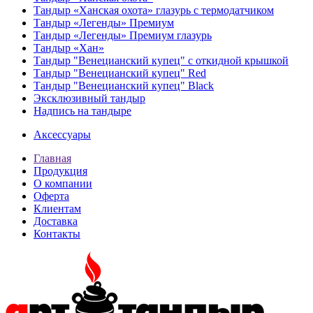
Тандыр «Ханская охота» глазурь с термодатчиком
Тандыр «Легенды» Премиум
Тандыр «Легенды» Премиум глазурь
Тандыр «Хан»
Тандыр "Венецианский купец" с откидной крышкой
Тандыр "Венецианский купец" Red
Тандыр "Венецианский купец" Black
Эксклюзивный тандыр
Надпись на тандыре
Аксессуары
Главная
Продукция
О компании
Оферта
Клиентам
Доставка
Контакты