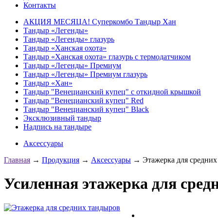
Контакты
АКЦИЯ МЕСЯЦА! Суперкомбо Тандыр Хан
Тандыр «Легенды»
Тандыр «Легенды» глазурь
Тандыр «Ханская охота»
Тандыр «Ханская охота» глазурь с термодатчиком
Тандыр «Легенды» Премиум
Тандыр «Легенды» Премиум глазурь
Тандыр «Хан»
Тандыр "Венецианский купец" с откидной крышкой
Тандыр "Венецианский купец" Red
Тандыр "Венецианский купец" Black
Эксклюзивный тандыр
Надпись на тандыре
Аксессуары
Главная
→
Продукция
→
Аксессуары
→
Этажерка для средних
Усиленная этажерка для сред