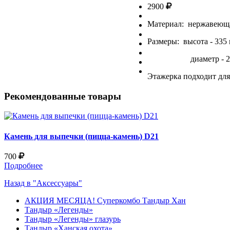
2900
Материал: нержавеюща
Размеры: высота - 335
диаметр - 23
Этажерка подходит для
Рекомендованные товары
Камень для выпечки (пицца-камень) D21
700
Подробнее
Назад в "Аксессуары"
АКЦИЯ МЕСЯЦА! Суперкомбо Тандыр Хан
Тандыр «Легенды»
Тандыр «Легенды» глазурь
Тандыр «Ханская охота»